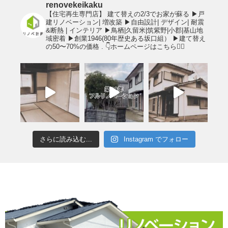
renovekeikaku
【住宅再生専門店】
建て替えの2/3でお家が蘇る
▶︎戸
建リノベーション| 増改築
▶︎自由設計| デザイン| 耐震
&断熱 | インテリア
▶︎鳥栖|久留米|筑紫野|小郡|基山地
域密着
▶︎創業1946(80年歴史ある坂口組）
▶︎建て替え
の50〜70%の価格
.
👇ホームページはこちら💁‍♂️
さらに読み込む...
Instagram でフォロー