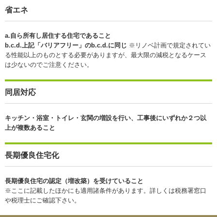
省エネ
a.自ら所有し居住する住宅であること
b.c.d.上記「バリアフリー」のb.c.d.に同じ
※リノベ計画で規定されてい
る性能以上のものとする必要がありますが、最大限の減税となるケース
は少ないのでご注意ください。
同居対応
キッチン・浴室・トイレ・玄関の増設を行い、工事後にいずれか２つ以
上が複数あること
長期優良住宅化
長期優良住宅の認定（増改築）を受けていること
※ここに記載したほかにも適用諸条件があります。詳しくは税務署窓口
や税理士にご確認下さい。