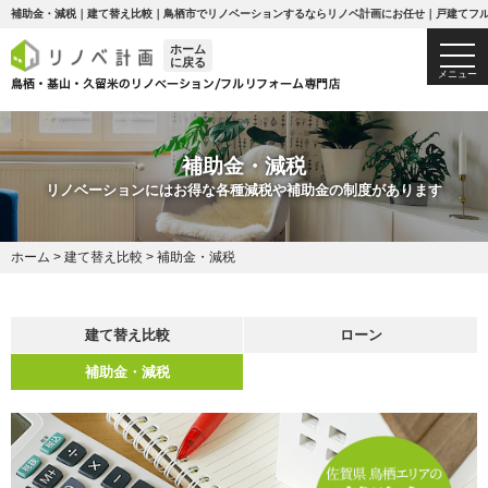
補助金・減税｜建て替え比較｜鳥栖市でリノベーションするならリノベ計画にお任せ｜戸建てフ
ホーム
togg
に戻る
navi
メニュー
補助金・減税
リノベーションにはお得な各種減税や補助金の制度があります
ホーム
>
建て替え比較
>
補助金・減税
建て替え比較
ローン
補助金・減税