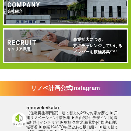
COMPANY
会社紹介
事業拡大につき、
RECRUIT
共にチャレンジしていける
キャリア採用
メンバーを積極募集中!!
リノベ計画公式Instagram
renovekeikaku
【住宅再生専門店】
建て替えの2/3でお家が蘇る
▶︎戸
建リノベーション| 増改築
▶︎自由設計| デザイン| 耐震
&断熱 | インテリア
▶︎鳥栖|久留米|筑紫野|小郡|基山地
域密着
▶︎創業1946(80年歴史ある坂口組）
▶︎建て替え