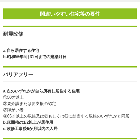
間違いやすい住宅等の要件
耐震改修
a.自ら居住する住宅
b.昭和56年5月31日までの建築月日
バリアフリー
a.次のいずれかが自ら所有し居住する住宅
①50才以上
②要介護または要支援の認定
③障がい者
④65才以上の親族又は②もしくは③に該当する親族のいずれかと同居
b.床面積の1/2以上が居住用
c.改修工事後6か月以内の入居