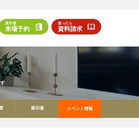
展示場
迷ったら
来場予約
資料請求
ます
要
展示場
イベント情報