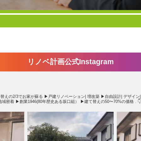
リノベ計画公式Instagram
替えの2/3でお家が蘇る
▶︎戸建リノベーション| 増改築
▶︎自由設計| デザイン|
山地域密着
▶︎創業1946(80年歴史ある坂口組）
▶︎建て替えの50〜70%の価格
.
