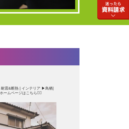
 耐震&断熱 | インテリア
▶︎鳥栖|
ホームページはこちら💁‍♂️