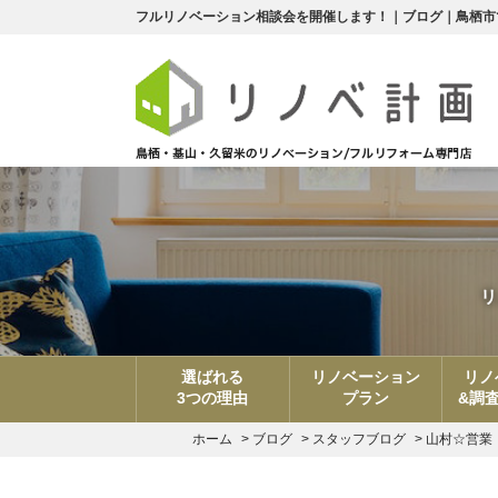
フルリノベーション相談会を開催します！｜ブログ｜鳥栖市
リ
選ばれる
リノベーション
リノ
3つの理由
プラン
&調
ホーム
>
ブログ
>
スタッフブログ
>
山村☆営業