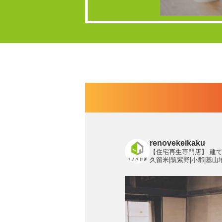
renovekeikaku
【住宅再生専門店】
建て
久留米|筑紫野|小郡|基