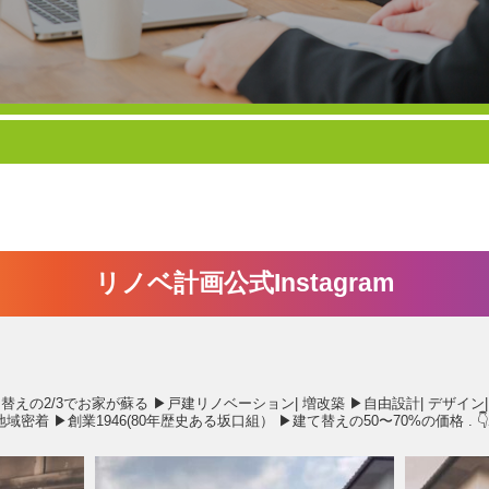
リノベ計画公式Instagram
替えの2/3でお家が蘇る
▶︎戸建リノベーション| 増改築
▶︎自由設計| デザイン|
山地域密着
▶︎創業1946(80年歴史ある坂口組）
▶︎建て替えの50〜70%の価格
.
