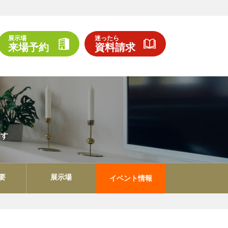
展示場
迷ったら
来場予約
資料請求
ます
要
展示場
イベント情報