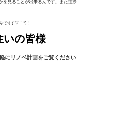
かを見ることが出来るんです。また進捗
す(´▽｀*)‼
住いの皆様
軽に
リノベ計画をご覧ください