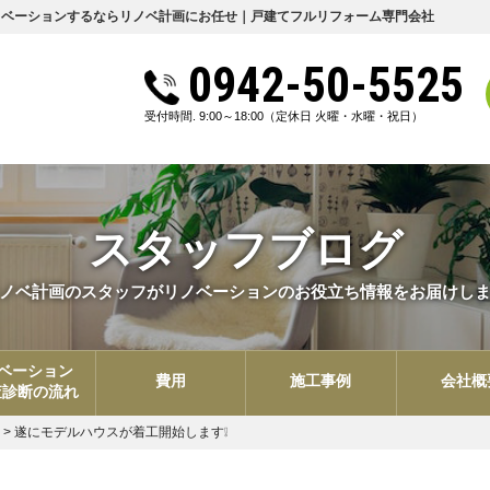
ノベーションするならリノベ計画にお任せ｜戸建てフルリフォーム専門会社
0942-50-5525
受付時間. 9:00～18:00
（定休日 火曜・水曜・祝日）
スタッフブログ
ノベ計画のスタッフがリノベーションのお役立ち情報をお届けし
ベーション
費用
施工事例
会社概
査診断の流れ
>
遂にモデルハウスが着工開始します❕