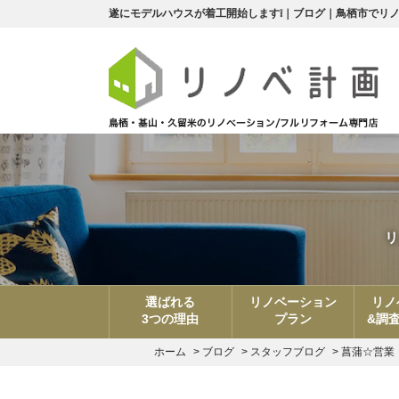
遂にモデルハウスが着工開始します❕｜ブログ｜鳥栖市でリ
リ
選ばれる
リノベーション
リノ
3つの理由
プラン
&調
ホーム
>
ブログ
>
スタッフブログ
>
菖蒲☆営業