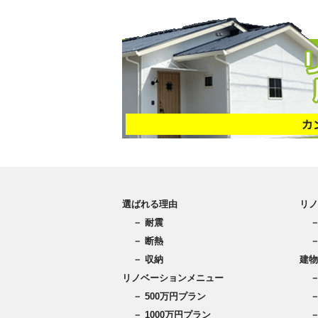
選ばれる理由
リノ
－ 耐震
－ 断熱
－ 収納
建物
リノベーションメニュー
－ 500万円プラン
－ 1000万円プラン