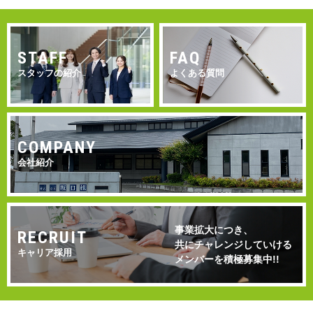
STAFF
FAQ
スタッフの紹介
よくある質問
COMPANY
会社紹介
事業拡大につき、
RECRUIT
共にチャレンジしていける
キャリア採用
メンバーを積極募集中!!