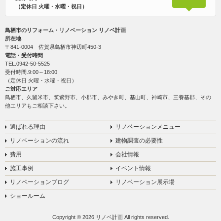
（定休日 火曜・水曜・祝日）
鳥栖市のリフォーム・リノベーション リノベ計画
所在地
〒841-0004 佐賀県鳥栖市神辺町450-3
電話・受付時間
TEL.
0942-50-5525
受付時間.9:00～18:00
（定休日 火曜・水曜・祝日）
ご対応エリア
鳥栖市、久留米市、筑紫野市、小郡市、みやき町、基山町、神崎市、三養基郡、その
他エリアもご相談下さい。
選ばれる理由
リノベーションメニュー
リノベーションの流れ
建物調査の必要性
費用
会社情報
施工事例
イベント情報
リノベーションブログ
リノベーション展示場
ショールーム
Copyright © 2026 リノベ計画 All rights reserved.