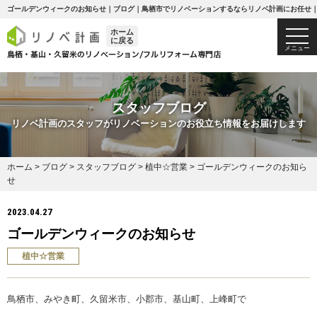
ゴールデンウィークのお知らせ｜ブログ｜鳥栖市でリノベーションするならリノベ計画にお任せ
ホーム
togg
に戻る
navi
メニュー
スタッフブログ
リノベ計画のスタッフがリノベーションのお役立ち情報をお届けします
ホーム
>
ブログ
>
スタッフブログ
>
植中☆営業
>
ゴールデンウィークのお知ら
せ
2023.04.27
ゴールデンウィークのお知らせ
植中☆営業
鳥栖市、みやき町、久留米市、小郡市、基山町、上峰町で