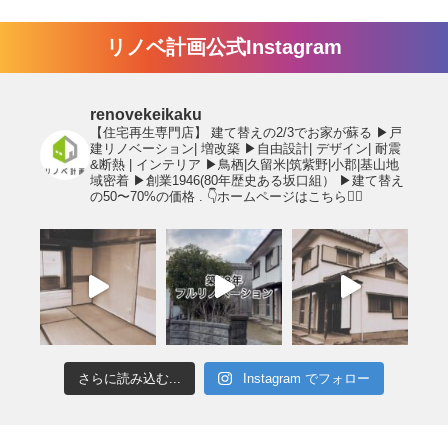
リノベ計画公式Instagram
renovekeikaku
【住宅再生専門店】
建て替えの2/3でお家が蘇る
▶︎戸
建リノベーション| 増改築
▶︎自由設計| デザイン| 耐震
&断熱 | インテリア
▶︎鳥栖|久留米|筑紫野|小郡|基山地
域密着
▶︎創業1946(80年歴史ある坂口組）
▶︎建て替え
の50〜70%の価格
.
👇ホームページはこちら💁‍♂️
さらに読み込む...
Instagram でフォロー