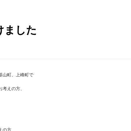
けました
基山町、上峰町で
お考えの方、
えの方