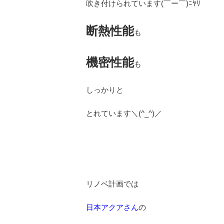
吹き付けられています(￣ー￣)ﾆﾔﾘ
断熱性能
も
機密性能
も
しっかりと
とれています＼(^_^)／
リノベ計画では
日本アクアさん
の