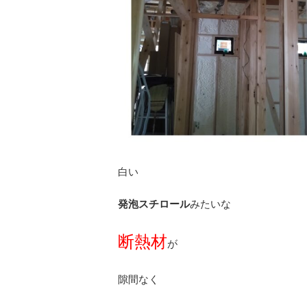
白い
発泡スチロール
みたいな
断熱材
が
隙間なく