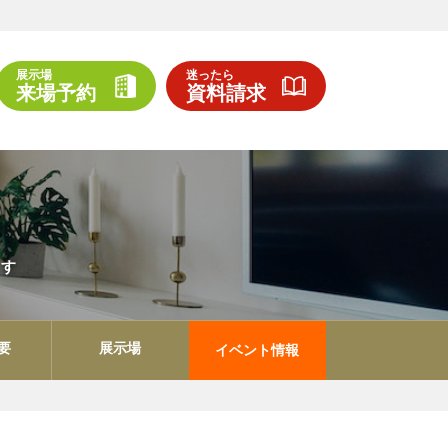
展示場
迷ったら
来場予約
資料請求
ます
要
展示場
イベント情報