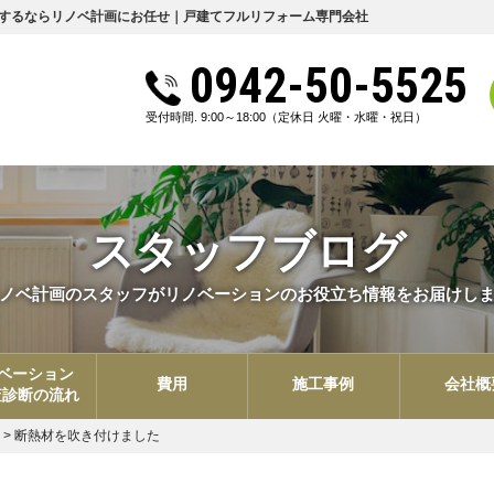
するならリノベ計画にお任せ｜戸建てフルリフォーム専門会社
0942-50-5525
受付時間. 9:00～18:00
（定休日 火曜・水曜・祝日）
スタッフブログ
ノベ計画のスタッフがリノベーションのお役立ち情報をお届けし
ベーション
費用
施工事例
会社概
査診断の流れ
>
断熱材を吹き付けました