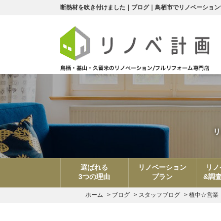
断熱材を吹き付けました｜ブログ｜鳥栖市でリノベーション
リ
選ばれる
リノベーション
リノ
3つの理由
プラン
&調
ホーム
>
ブログ
>
スタッフブログ
>
植中☆営業