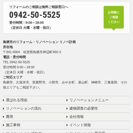
リフォームのご相談は無料ご相談窓口へ
0942-50-5525
お気軽に
ご相談
ください
受付時間：9:00～18:00
（定休日 火曜・水曜・祝日）
鳥栖市のリフォーム・リノベーション リノベ計画
所在地
〒841-0004 佐賀県鳥栖市神辺町450-3
電話・受付時間
TEL.
0942-50-5525
受付時間.9:00～18:00
（定休日 火曜・水曜・祝日）
ご対応エリア
鳥栖市、久留米市、筑紫野市、小郡市、みやき町、基山町、神崎市、三養基郡、その
他エリアもご相談下さい。
選ばれる理由
リノベーションメニュー
リノベーションの流れ
建物調査の必要性
費用
会社情報
施工事例
イベント情報