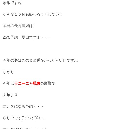
素敵ですね
そんな１０月も終わろうとしている
本日の最高気温は
26℃予想 夏日ですよ・・・
今年の冬はこのまま暖かかったらいいですね
しかし
今年は
ラニーニャ現象
の影響で
去年より
寒い冬になる予想・・・
らしいです(´；ω；`)ｳｯ…