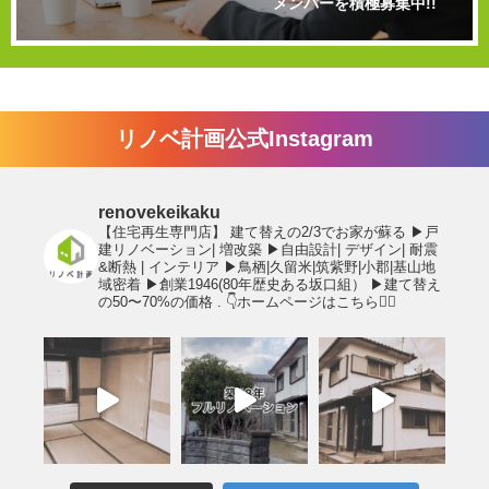
メンバーを積極募集中!!
リノベ計画公式Instagram
renovekeikaku
【住宅再生専門店】
建て替えの2/3でお家が蘇る
▶︎戸
建リノベーション| 増改築
▶︎自由設計| デザイン| 耐震
&断熱 | インテリア
▶︎鳥栖|久留米|筑紫野|小郡|基山地
域密着
▶︎創業1946(80年歴史ある坂口組）
▶︎建て替え
の50〜70%の価格
.
👇ホームページはこちら💁‍♂️