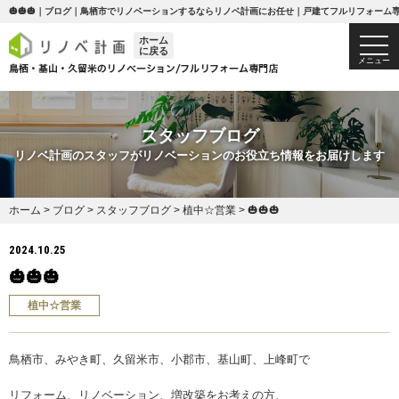
🎃🎃🎃｜ブログ｜鳥栖市でリノベーションするならリノベ計画にお任せ｜戸建てフルリフォーム
ホーム
togg
に戻る
navi
メニュー
スタッフブログ
リノベ計画のスタッフがリノベーションのお役立ち情報をお届けします
ホーム
>
ブログ
>
スタッフブログ
>
植中☆営業
>
🎃🎃🎃
2024.10.25
🎃🎃🎃
植中☆営業
鳥栖市、みやき町、久留米市、小郡市、基山町、上峰町で
リフォーム、リノベーション、増改築をお考えの方、