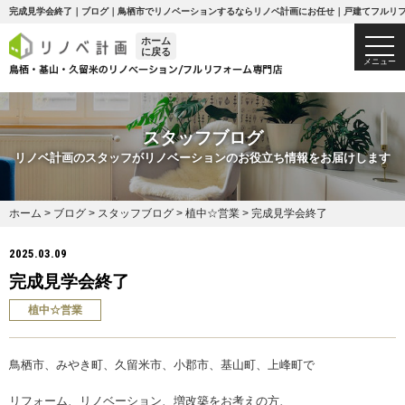
完成見学会終了｜ブログ｜鳥栖市でリノベーションするならリノベ計画にお任せ｜戸建てフルリ
ホーム
togg
に戻る
navi
メニュー
スタッフブログ
リノベ計画のスタッフがリノベーションのお役立ち情報をお届けします
ホーム
>
ブログ
>
スタッフブログ
>
植中☆営業
>
完成見学会終了
2025.03.09
完成見学会終了
植中☆営業
鳥栖市、みやき町、久留米市、小郡市、基山町、上峰町で
リフォーム、リノベーション、増改築をお考えの方、