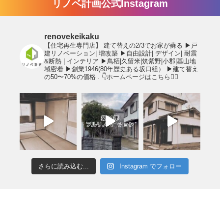
リノベ計画公式Instagram
renovekeikaku
【住宅再生専門店】
建て替えの2/3でお家が蘇る
▶︎戸
建リノベーション| 増改築
▶︎自由設計| デザイン| 耐震
&断熱 | インテリア
▶︎鳥栖|久留米|筑紫野|小郡|基山地
域密着
▶︎創業1946(80年歴史ある坂口組）
▶︎建て替え
の50〜70%の価格
.
👇ホームページはこちら💁‍♂️
さらに読み込む...
Instagram でフォロー