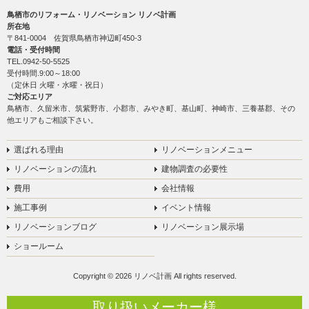
鳥栖市のリフォーム・リノベーション リノベ計画
所在地
〒841-0004 佐賀県鳥栖市神辺町450-3
電話・受付時間
TEL.
0942-50-5525
受付時間.9:00～18:00
（定休日 火曜・水曜・祝日）
ご対応エリア
鳥栖市、久留米市、筑紫野市、小郡市、みやき町、基山町、神崎市、三養基郡、その
他エリアもご相談下さい。
選ばれる理由
リノベーションメニュー
リノベーションの流れ
建物調査の必要性
費用
会社情報
施工事例
イベント情報
リノベーションブログ
リノベーション展示場
ショールーム
Copyright © 2026 リノベ計画 All rights reserved.
取り扱いメーカー様