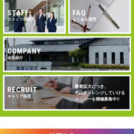
STAFF
FAQ
スタッフの紹介
よくある質問
COMPANY
会社紹介
事業拡大につき、
RECRUIT
共にチャレンジしていける
キャリア採用
メンバーを積極募集中!!