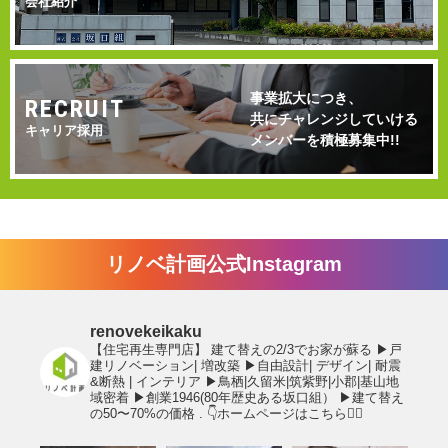
会社紹介
事業拡大につき、
RECRUIT
共にチャレンジしていける
キャリア採用
メンバーを積極募集中!!
リノベ計画公式Instagram
renovekeikaku
【住宅再生専門店】
建て替えの2/3でお家が蘇る
▶︎戸
建リノベーション| 増改築
▶︎自由設計| デザイン| 耐震
&断熱 | インテリア
▶︎鳥栖|久留米|筑紫野|小郡|基山地
域密着
▶︎創業1946(80年歴史ある坂口組）
▶︎建て替え
の50〜70%の価格
.
👇ホームページはこちら💁‍♂️