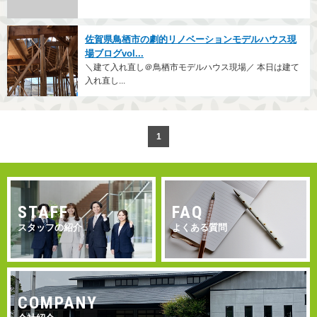
佐賀県鳥栖市の劇的リノベーションモデルハウス現
場ブログvol...
＼建て入れ直し＠鳥栖市モデルハウス現場／ 本日は建て
入れ直し...
1
STAFF
FAQ
スタッフの紹介
よくある質問
COMPANY