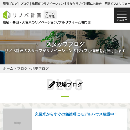
現場ブログ｜ブログ｜鳥栖市でリノベーションするならリノベ計画にお任せ｜戸建てフルリフォ
ホーム
togg
に戻る
navi
メニュー
スタッフブログ
リノベ計画のスタッフがリノベーションのお役立ち情報をお届けします
ホーム
>
ブログ
>
現場ブログ
BLOG
現場ブログ
久留米からすぐの儀徳町にモデルハウス建設中！
...