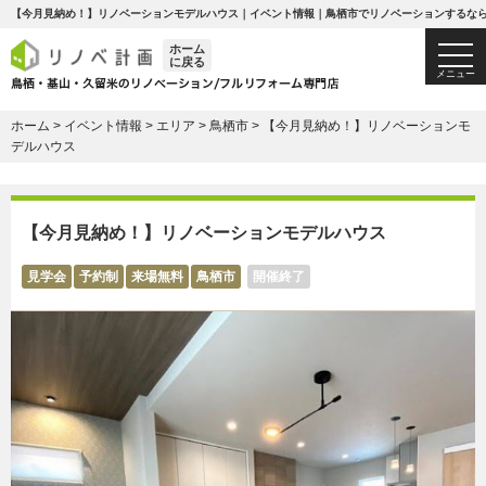
【今月見納め！】リノベーションモデルハウス｜イベント情報｜鳥栖市でリノベーションするな
ホーム
togg
に戻る
navi
メニュー
ホーム
>
イベント情報
>
エリア
>
鳥栖市
>
【今月見納め！】リノベーションモ
デルハウス
【今月見納め！】リノベーションモデルハウス
見学会
予約制
来場無料
鳥栖市
開催終了