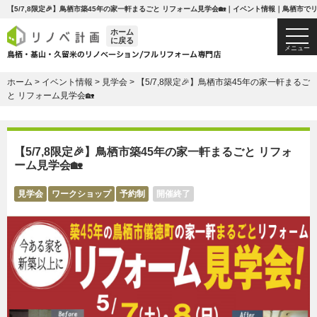
【5/7,8限定🎉】鳥栖市築45年の家一軒まるごと リフォーム見学会🏡｜イベント情報｜鳥栖
ホーム
togg
に戻る
navi
メニュー
ホーム
>
イベント情報
>
見学会
>
【5/7,8限定🎉】鳥栖市築45年の家一軒まるご
と リフォーム見学会🏡
【5/7,8限定🎉】鳥栖市築45年の家一軒まるごと リフォ
ーム見学会🏡
見学会
ワークショップ
予約制
開催終了