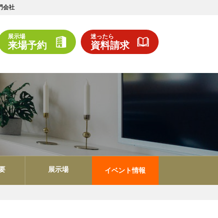
門会社
展示場
迷ったら
来場予約
資料請求
要
展示場
イベント情報