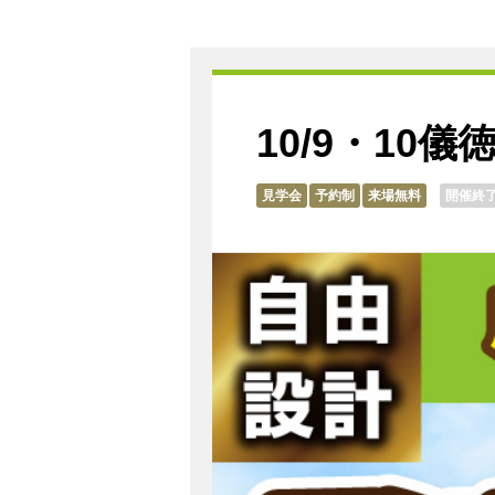
10/9・10
見学会
予約制
来場無料
開催終