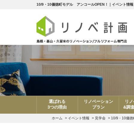
10/9・10儀徳町モデル アンコールOPEN！｜イベン
選ばれる
リノベーション
リノ
3つの理由
プラン
&調
ホーム
>
イベント情報
>
見学会
>
10/9・10