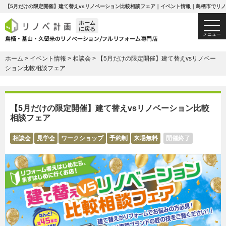
【5月だけの限定開催】建て替えvsリノベーション比較相談フェア｜イベント情報｜鳥栖市でリ
ホーム
togg
に戻る
navi
メニュー
ホーム
>
イベント情報
>
相談会
>
【5月だけの限定開催】建て替えvsリノベー
ション比較相談フェア
【5月だけの限定開催】建て替えvsリノベーション比較
相談フェア
相談会
見学会
ワークショップ
予約制
来場無料
開催終了