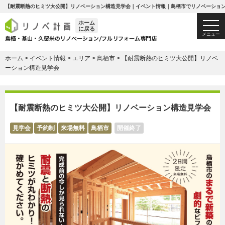
【耐震断熱のヒミツ大公開】リノベーション構造見学会｜イベント情報｜鳥栖市でリノベーショ
ホーム
togg
に戻る
navi
メニュー
ホーム
>
イベント情報
>
エリア
>
鳥栖市
>
【耐震断熱のヒミツ大公開】リノベ
ーション構造見学会
【耐震断熱のヒミツ大公開】リノベーション構造見学会
見学会
予約制
来場無料
鳥栖市
開催終了