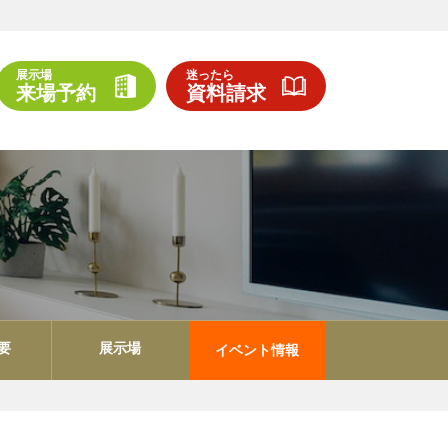
展示場
迷ったら
来場予約
資料請求
要
展示場
イベント情報