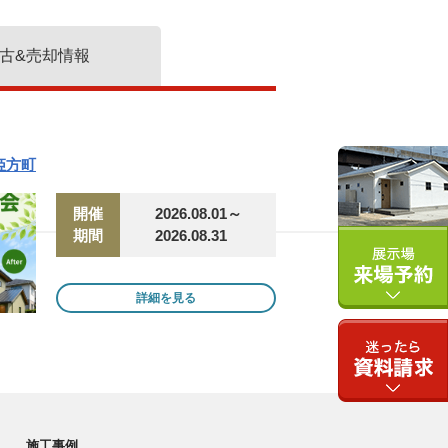
古
&売却情報
姫方町
開催
2026.08.01～
期間
2026.08.31
詳細を見る
施工事例