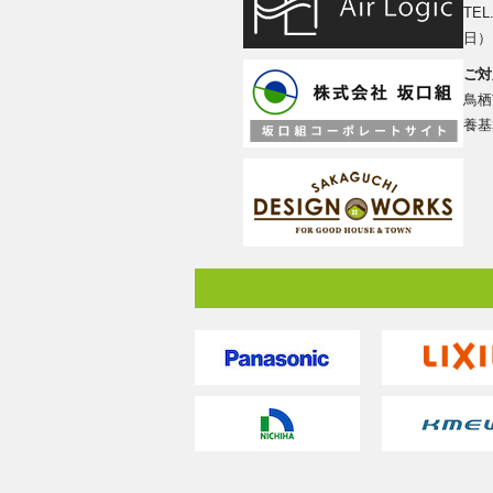
TEL
日）
ご対
鳥栖
養基