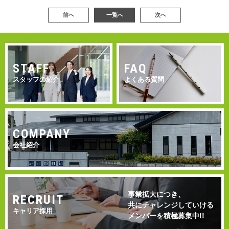
前へ
一覧へ
次へ
STAFF
FAQ
スタッフの紹介
よくある質問
COMPANY
会社紹介
事業拡大につき、
RECRUIT
共にチャレンジしていける
キャリア採用
メンバーを積極募集中!!