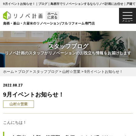
9月イベントお知らせ！｜ブログ｜鳥栖市でリノベーションするならリノベ計画にお任せ｜戸建て
ホーム
togg
に戻る
navi
メニュー
スタッフブログ
リノベ計画のスタッフがリノベーションのお役立ち情報をお届けします
ホーム
>
ブログ
>
スタッフブログ
>
山村☆営業
>
9月イベントお知らせ！
2022.08.27
9月イベントお知らせ！
山村☆営業
こんにちは！