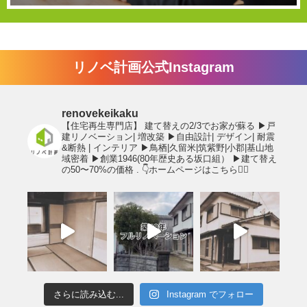
リノベ計画公式Instagram
renovekeikaku
【住宅再生専門店】
建て替えの2/3でお家が蘇る
▶︎戸
建リノベーション| 増改築
▶︎自由設計| デザイン| 耐震
&断熱 | インテリア
▶︎鳥栖|久留米|筑紫野|小郡|基山地
域密着
▶︎創業1946(80年歴史ある坂口組）
▶︎建て替え
の50〜70%の価格
.
👇ホームページはこちら💁‍♂️
さらに読み込む...
Instagram でフォロー