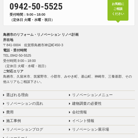
0942-50-5525
お気軽に
ご相談
ください
受付時間：9:00～18:00
（定休日 火曜・水曜・祝日）
鳥栖市のリフォーム・リノベーション リノベ計画
所在地
〒841-0004 佐賀県鳥栖市神辺町450-3
電話・受付時間
TEL.
0942-50-5525
受付時間.9:00～18:00
（定休日 火曜・水曜・祝日）
ご対応エリア
鳥栖市、久留米市、筑紫野市、小郡市、みやき町、基山町、神崎市、三養基郡、その
他エリアもご相談下さい。
選ばれる理由
リノベーションメニュー
リノベーションの流れ
建物調査の必要性
費用
会社情報
施工事例
イベント情報
リノベーションブログ
リノベーション展示場
ショールーム