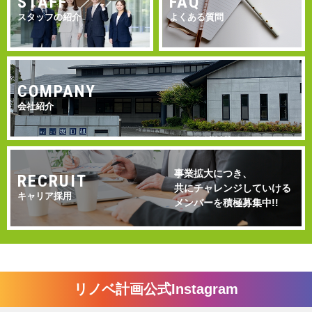
STAFF
FAQ
スタッフの紹介
よくある質問
COMPANY
会社紹介
事業拡大につき、
RECRUIT
共にチャレンジしていける
キャリア採用
メンバーを積極募集中!!
リノベ計画公式Instagram