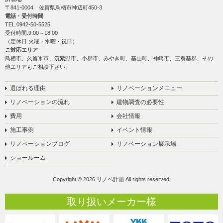
〒841-0004 佐賀県鳥栖市神辺町450-3
電話・受付時間
TEL.
0942-50-5525
受付時間.9:00～18:00
（定休日 火曜・水曜・祝日）
ご対応エリア
鳥栖市、久留米市、筑紫野市、小郡市、みやき町、基山町、神崎市、三養基郡、その
他エリアもご相談下さい。
選ばれる理由
リノベーションメニュー
リノベーションの流れ
建物調査の必要性
費用
会社情報
施工事例
イベント情報
リノベーションブログ
リノベーション展示場
ショールーム
Copyright © 2026 リノベ計画 All rights reserved.
取り扱いメーカー様