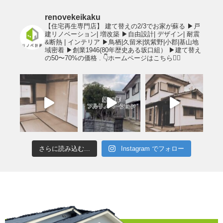
renovekeikaku
【住宅再生専門店】
建て替えの2/3でお家が蘇る
▶︎戸
建リノベーション| 増改築
▶︎自由設計| デザイン| 耐震
&断熱 | インテリア
▶︎鳥栖|久留米|筑紫野|小郡|基山地
域密着
▶︎創業1946(80年歴史ある坂口組）
▶︎建て替え
の50〜70%の価格
.
👇ホームページはこちら💁‍♂️
さらに読み込む...
Instagram でフォロー