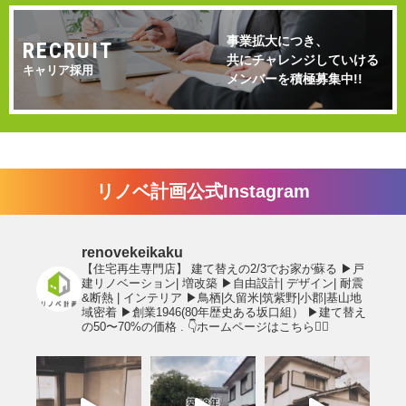
事業拡大につき、
RECRUIT
共にチャレンジしていける
キャリア採用
メンバーを積極募集中!!
リノベ計画公式Instagram
renovekeikaku
【住宅再生専門店】
建て替えの2/3でお家が蘇る
▶︎戸
建リノベーション| 増改築
▶︎自由設計| デザイン| 耐震
&断熱 | インテリア
▶︎鳥栖|久留米|筑紫野|小郡|基山地
域密着
▶︎創業1946(80年歴史ある坂口組）
▶︎建て替え
の50〜70%の価格
.
👇ホームページはこちら💁‍♂️