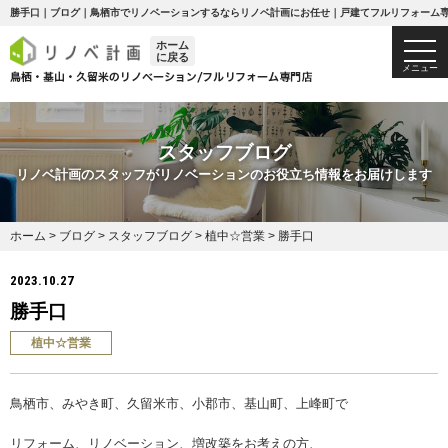
勝手口｜ブログ｜鳥栖市でリノベーションするならリノベ計画にお任せ｜戸建てフルリフォーム
ホーム
togg
に戻る
navi
メニュー
スタッフブログ
リノベ計画のスタッフがリノベーションのお役立ち情報をお届けします
ホーム
>
ブログ
>
スタッフブログ
>
植中☆営業
>
勝手口
2023.10.27
勝手口
植中☆営業
鳥栖市、みやき町、久留米市、小郡市、基山町、上峰町で
リフォーム、リノベーション、増改築をお考えの方、