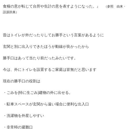
食糧の意が転じて台所や生計の意を表すようになった。』
（参照 由来・
語源辞典）
昔はトイレが外だったりしてお勝手という言葉があるように
玄関と別に出入りできたほうが動線が良かったから
勝手口はあって当たり前だったみたいです。
今は、外にトイレを設置するご家庭は皆無だと思います
現在の勝手口の役割は
・ごみを(特に生ごみ)建物の外に出せる。
・駐車スペースが玄関から遠い場合に便利な出入口
・洗濯物を外星しやすい
・非常時の避難口