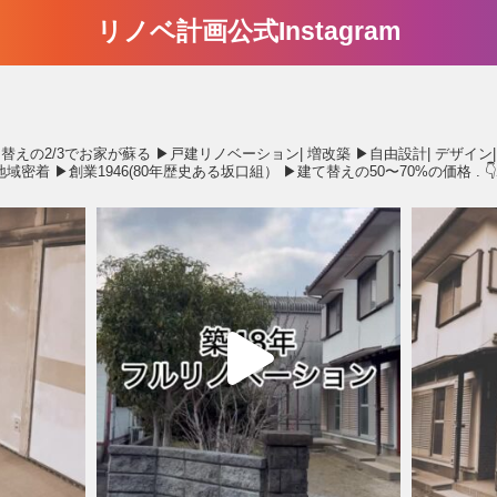
リノベ計画公式Instagram
替えの2/3でお家が蘇る
▶︎戸建リノベーション| 増改築
▶︎自由設計| デザイン|
山地域密着
▶︎創業1946(80年歴史ある坂口組）
▶︎建て替えの50〜70%の価格
.
