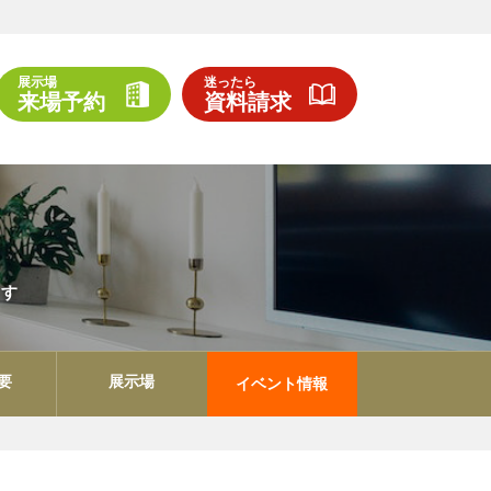
展示場
迷ったら
来場予約
資料請求
ます
要
展示場
イベント情報