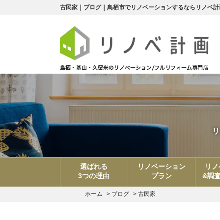
古民家｜ブログ｜鳥栖市でリノベーションするならリノベ計
リ
選ばれる
リノベーション
リノ
3つの理由
プラン
&調
ホーム
>
ブログ
>
古民家