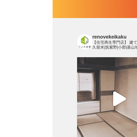
renovekeikaku
【住宅再生専門店】
建て
久留米|筑紫野|小郡|基