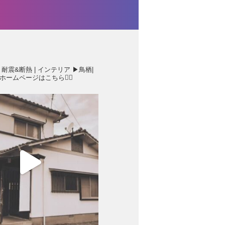
 耐震&断熱 | インテリア
▶︎鳥栖|
ホームページはこちら💁‍♂️