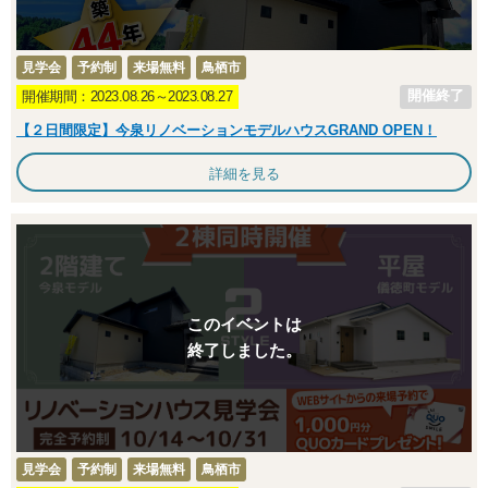
見学会
予約制
来場無料
鳥栖市
開催終了
開催期間：2023.08.26～2023.08.27
【２日間限定】今泉リノベーションモデルハウスGRAND OPEN！
詳細を見る
このイベントは
終了しました。
見学会
予約制
来場無料
鳥栖市