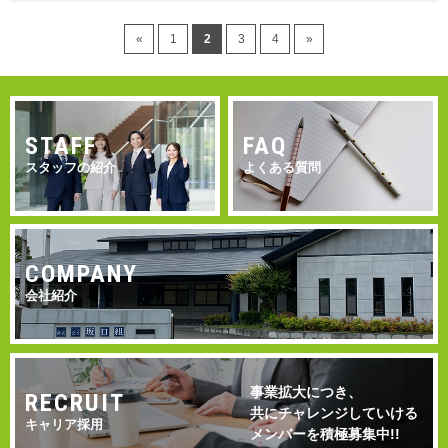
«
1
2
3
4
»
STAFF
FAQ
スタッフの紹介
よくある質問
COMPANY
会社紹介
事業拡大につき、
RECRUIT
共にチャレンジしていける
キャリア採用
メンバーを積極募集中!!