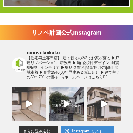
リノベ計画公式Instagram
renovekeikaku
【住宅再生専門店】
建て替えの2/3でお家が蘇る
▶︎戸
建リノベーション| 増改築
▶︎自由設計| デザイン| 耐震
&断熱 | インテリア
▶︎鳥栖|久留米|筑紫野|小郡|基山地
域密着
▶︎創業1946(80年歴史ある坂口組）
▶︎建て替え
の50〜70%の価格
.
👇ホームページはこちら💁‍♂️
さらに読み込む...
Instagram でフォロー