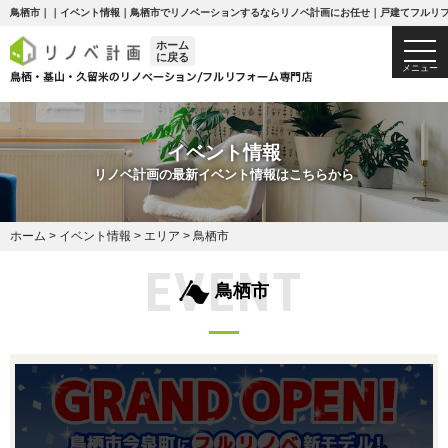
鳥栖市｜｜イベント情報｜鳥栖市でリノベーションするならリノベ計画にお任せ｜戸建てフルリフォ
ホーム
togg
に戻る
navi
メニュー
イベント情報
リノベ計画の最新イベント情報はこちらから
ホーム
>
イベント情報
>
エリア
>
鳥栖市
EVENT
鳥栖市