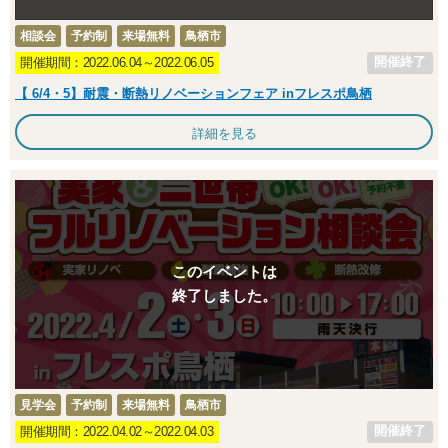
相談会
予約制
来場無料
鳥栖市
開催終了
開催期間：2022.06.04～2022.06.05
【 6/4・5】耐震・断熱リノベーションフェア inフレスポ鳥栖
詳細を見る
このイベントは
終了しました。
見学会
予約制
来場無料
鳥栖市
開催終了
開催期間：2022.04.02～2022.04.03