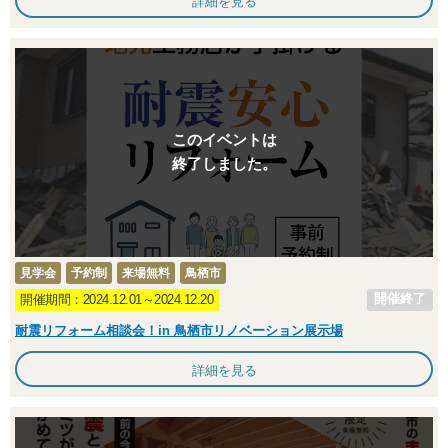
詳細を見る
このイベントは
終了しました。
見学会
予約制
来場無料
鳥栖市
開催終了
開催期間：2024.12.01～2024.12.20
耐震リフォーム相談会！in 鳥栖市リノベーション展示場
詳細を見る