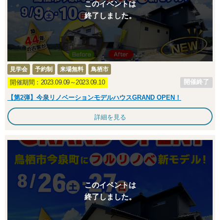
このイベントは
終了しました。
見学会
予約制
来場無料
鳥栖市
開催終了
開催期間：2023.09.09～2023.09.10
【第2弾】今泉リノベーションモデルハウスGRAND OPEN！
詳細を見る
このイベントは
終了しました。