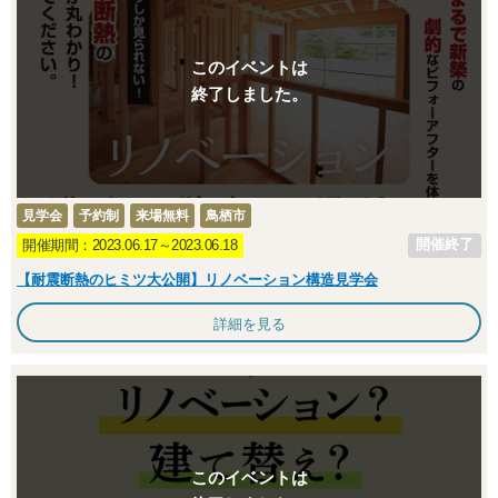
このイベントは
終了しました。
見学会
予約制
来場無料
鳥栖市
開催終了
開催期間：2023.06.17～2023.06.18
【耐震断熱のヒミツ大公開】リノベーション構造見学会
詳細を見る
このイベントは